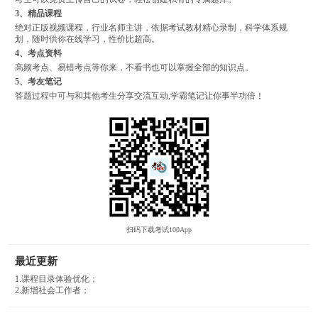
3、精品课程
绝对正版视频课程，行业名师主讲，依据考试教材精心录制，科学体系规
划，随时供你在线学习，性价比超高。
4、考点资料
高频考点、易错考点等你来，不看书也可以掌握全部的知识点。
5、考友笔记
答题过程中可与和其他考生分享交流互动,学霸笔记让你事半功倍！
扫码下载考试100App
最近更新
1.课程目录体验优化；
2.新增社会工作者；