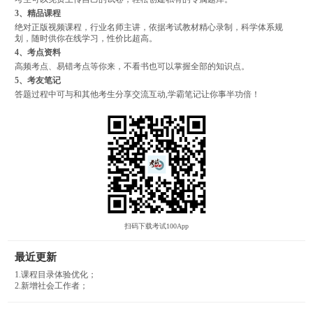
3、精品课程
绝对正版视频课程，行业名师主讲，依据考试教材精心录制，科学体系规
划，随时供你在线学习，性价比超高。
4、考点资料
高频考点、易错考点等你来，不看书也可以掌握全部的知识点。
5、考友笔记
答题过程中可与和其他考生分享交流互动,学霸笔记让你事半功倍！
扫码下载考试100App
最近更新
1.课程目录体验优化；
2.新增社会工作者；