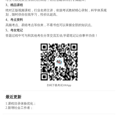
3、精品课程
绝对正版视频课程，行业名师主讲，依据考试教材精心录制，科学体系规
划，随时供你在线学习，性价比超高。
4、考点资料
高频考点、易错考点等你来，不看书也可以掌握全部的知识点。
5、考友笔记
答题过程中可与和其他考生分享交流互动,学霸笔记让你事半功倍！
扫码下载考试100App
最近更新
1.课程目录体验优化；
2.新增社会工作者；