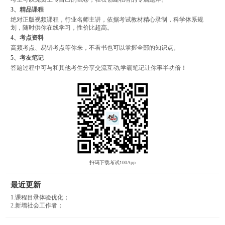
3、精品课程
绝对正版视频课程，行业名师主讲，依据考试教材精心录制，科学体系规
划，随时供你在线学习，性价比超高。
4、考点资料
高频考点、易错考点等你来，不看书也可以掌握全部的知识点。
5、考友笔记
答题过程中可与和其他考生分享交流互动,学霸笔记让你事半功倍！
扫码下载考试100App
最近更新
1.课程目录体验优化；
2.新增社会工作者；