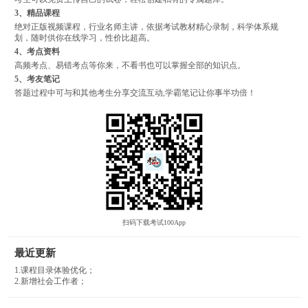
3、精品课程
绝对正版视频课程，行业名师主讲，依据考试教材精心录制，科学体系规
划，随时供你在线学习，性价比超高。
4、考点资料
高频考点、易错考点等你来，不看书也可以掌握全部的知识点。
5、考友笔记
答题过程中可与和其他考生分享交流互动,学霸笔记让你事半功倍！
扫码下载考试100App
最近更新
1.课程目录体验优化；
2.新增社会工作者；