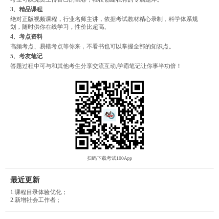
3、精品课程
绝对正版视频课程，行业名师主讲，依据考试教材精心录制，科学体系规
划，随时供你在线学习，性价比超高。
4、考点资料
高频考点、易错考点等你来，不看书也可以掌握全部的知识点。
5、考友笔记
答题过程中可与和其他考生分享交流互动,学霸笔记让你事半功倍！
扫码下载考试100App
最近更新
1.课程目录体验优化；
2.新增社会工作者；