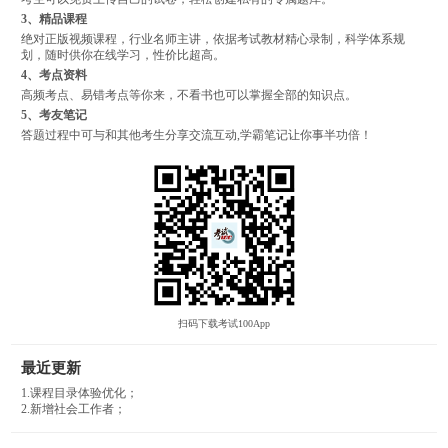
3、精品课程
绝对正版视频课程，行业名师主讲，依据考试教材精心录制，科学体系规
划，随时供你在线学习，性价比超高。
4、考点资料
高频考点、易错考点等你来，不看书也可以掌握全部的知识点。
5、考友笔记
答题过程中可与和其他考生分享交流互动,学霸笔记让你事半功倍！
扫码下载考试100App
最近更新
1.课程目录体验优化；
2.新增社会工作者；