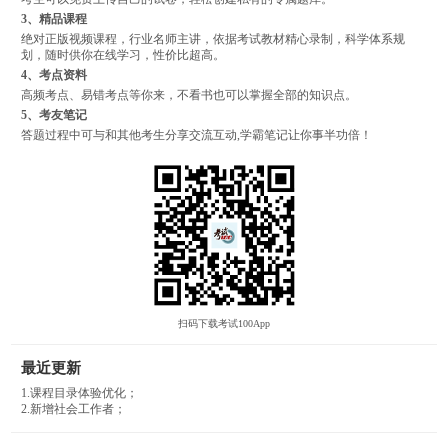
3、精品课程
绝对正版视频课程，行业名师主讲，依据考试教材精心录制，科学体系规
划，随时供你在线学习，性价比超高。
4、考点资料
高频考点、易错考点等你来，不看书也可以掌握全部的知识点。
5、考友笔记
答题过程中可与和其他考生分享交流互动,学霸笔记让你事半功倍！
扫码下载考试100App
最近更新
1.课程目录体验优化；
2.新增社会工作者；