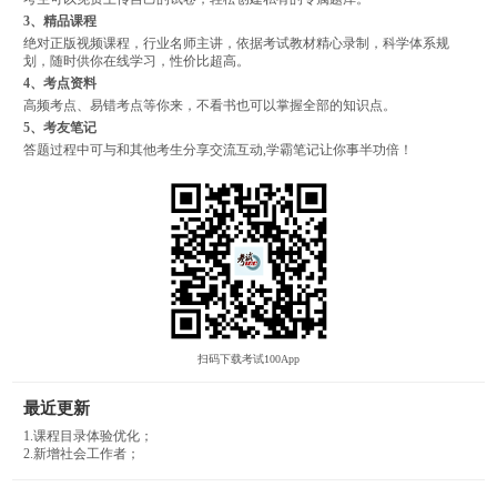
3、精品课程
绝对正版视频课程，行业名师主讲，依据考试教材精心录制，科学体系规
划，随时供你在线学习，性价比超高。
4、考点资料
高频考点、易错考点等你来，不看书也可以掌握全部的知识点。
5、考友笔记
答题过程中可与和其他考生分享交流互动,学霸笔记让你事半功倍！
扫码下载考试100App
最近更新
1.课程目录体验优化；
2.新增社会工作者；