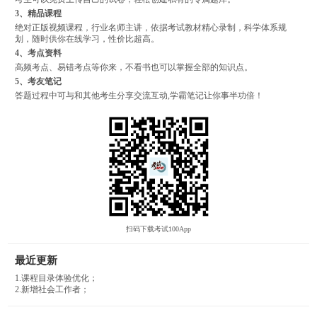
3、精品课程
绝对正版视频课程，行业名师主讲，依据考试教材精心录制，科学体系规
划，随时供你在线学习，性价比超高。
4、考点资料
高频考点、易错考点等你来，不看书也可以掌握全部的知识点。
5、考友笔记
答题过程中可与和其他考生分享交流互动,学霸笔记让你事半功倍！
扫码下载考试100App
最近更新
1.课程目录体验优化；
2.新增社会工作者；