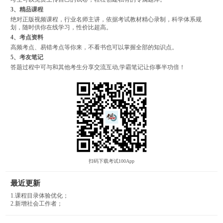
3、精品课程
绝对正版视频课程，行业名师主讲，依据考试教材精心录制，科学体系规
划，随时供你在线学习，性价比超高。
4、考点资料
高频考点、易错考点等你来，不看书也可以掌握全部的知识点。
5、考友笔记
答题过程中可与和其他考生分享交流互动,学霸笔记让你事半功倍！
扫码下载考试100App
最近更新
1.课程目录体验优化；
2.新增社会工作者；