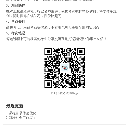
3、精品课程
绝对正版视频课程，行业名师主讲，依据考试教材精心录制，科学体系规
划，随时供你在线学习，性价比超高。
4、考点资料
高频考点、易错考点等你来，不看书也可以掌握全部的知识点。
5、考友笔记
答题过程中可与和其他考生分享交流互动,学霸笔记让你事半功倍！
扫码下载考试100App
最近更新
1.课程目录体验优化；
2.新增社会工作者；