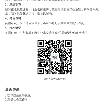
3、精品课程
绝对正版视频课程，行业名师主讲，依据考试教材精心录制，科学体系规
划，随时供你在线学习，性价比超高。
4、考点资料
高频考点、易错考点等你来，不看书也可以掌握全部的知识点。
5、考友笔记
答题过程中可与和其他考生分享交流互动,学霸笔记让你事半功倍！
扫码下载考试100App
最近更新
1.课程目录体验优化；
2.新增社会工作者；