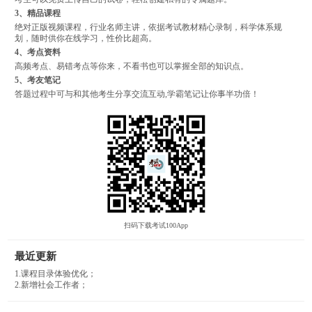
3、精品课程
绝对正版视频课程，行业名师主讲，依据考试教材精心录制，科学体系规
划，随时供你在线学习，性价比超高。
4、考点资料
高频考点、易错考点等你来，不看书也可以掌握全部的知识点。
5、考友笔记
答题过程中可与和其他考生分享交流互动,学霸笔记让你事半功倍！
扫码下载考试100App
最近更新
1.课程目录体验优化；
2.新增社会工作者；