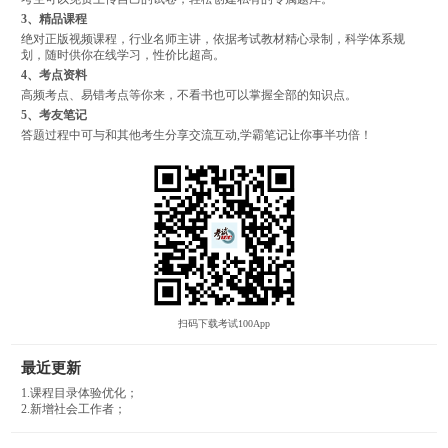
3、精品课程
绝对正版视频课程，行业名师主讲，依据考试教材精心录制，科学体系规
划，随时供你在线学习，性价比超高。
4、考点资料
高频考点、易错考点等你来，不看书也可以掌握全部的知识点。
5、考友笔记
答题过程中可与和其他考生分享交流互动,学霸笔记让你事半功倍！
扫码下载考试100App
最近更新
1.课程目录体验优化；
2.新增社会工作者；