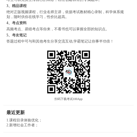
3、精品课程
绝对正版视频课程，行业名师主讲，依据考试教材精心录制，科学体系规
划，随时供你在线学习，性价比超高。
4、考点资料
高频考点、易错考点等你来，不看书也可以掌握全部的知识点。
5、考友笔记
答题过程中可与和其他考生分享交流互动,学霸笔记让你事半功倍！
扫码下载考试100App
最近更新
1.课程目录体验优化；
2.新增社会工作者；