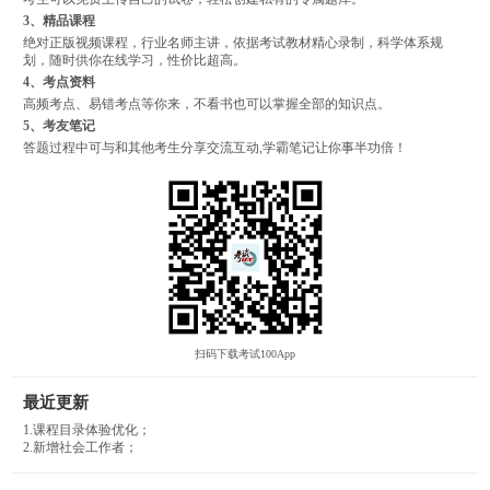
3、精品课程
绝对正版视频课程，行业名师主讲，依据考试教材精心录制，科学体系规
划，随时供你在线学习，性价比超高。
4、考点资料
高频考点、易错考点等你来，不看书也可以掌握全部的知识点。
5、考友笔记
答题过程中可与和其他考生分享交流互动,学霸笔记让你事半功倍！
扫码下载考试100App
最近更新
1.课程目录体验优化；
2.新增社会工作者；