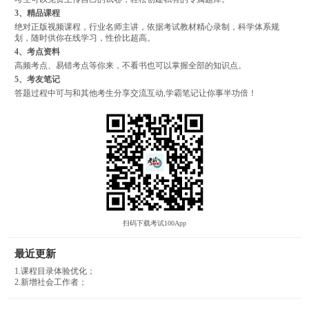
3、精品课程
绝对正版视频课程，行业名师主讲，依据考试教材精心录制，科学体系规
划，随时供你在线学习，性价比超高。
4、考点资料
高频考点、易错考点等你来，不看书也可以掌握全部的知识点。
5、考友笔记
答题过程中可与和其他考生分享交流互动,学霸笔记让你事半功倍！
扫码下载考试100App
最近更新
1.课程目录体验优化；
2.新增社会工作者；