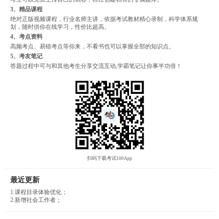
3、精品课程
绝对正版视频课程，行业名师主讲，依据考试教材精心录制，科学体系规
划，随时供你在线学习，性价比超高。
4、考点资料
高频考点、易错考点等你来，不看书也可以掌握全部的知识点。
5、考友笔记
答题过程中可与和其他考生分享交流互动,学霸笔记让你事半功倍！
扫码下载考试100App
最近更新
1.课程目录体验优化；
2.新增社会工作者；