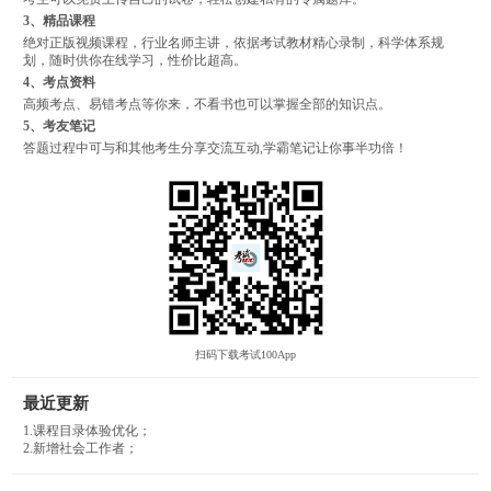
3、精品课程
绝对正版视频课程，行业名师主讲，依据考试教材精心录制，科学体系规
划，随时供你在线学习，性价比超高。
4、考点资料
高频考点、易错考点等你来，不看书也可以掌握全部的知识点。
5、考友笔记
答题过程中可与和其他考生分享交流互动,学霸笔记让你事半功倍！
扫码下载考试100App
最近更新
1.课程目录体验优化；
2.新增社会工作者；