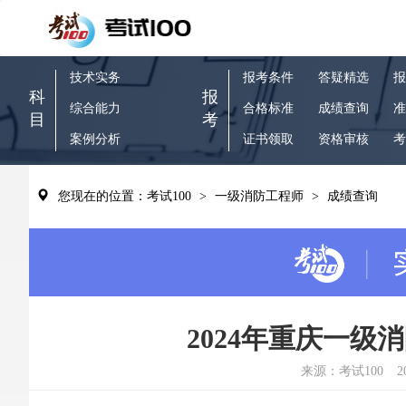
技术实务
报考条件
答疑精选
报
科
报
综合能力
合格标准
成绩查询
准
目
考
案例分析
证书领取
资格审核
考
您现在的位置：考试100
>
一级消防工程师
>
成绩查询
2024年重庆一
来源：考试100
2