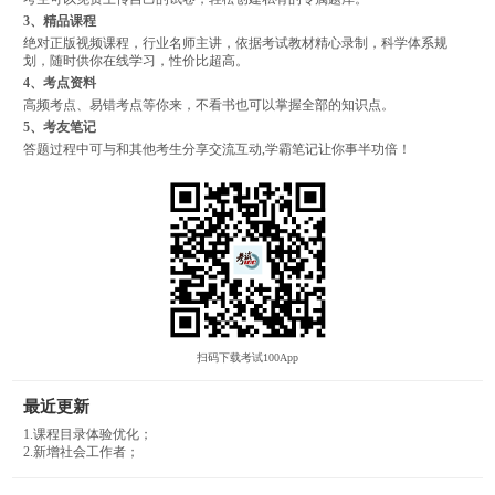
3、精品课程
绝对正版视频课程，行业名师主讲，依据考试教材精心录制，科学体系规
划，随时供你在线学习，性价比超高。
4、考点资料
高频考点、易错考点等你来，不看书也可以掌握全部的知识点。
5、考友笔记
答题过程中可与和其他考生分享交流互动,学霸笔记让你事半功倍！
扫码下载考试100App
最近更新
1.课程目录体验优化；
2.新增社会工作者；