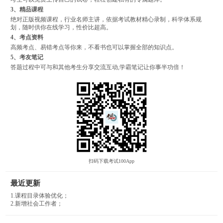
3、精品课程
绝对正版视频课程，行业名师主讲，依据考试教材精心录制，科学体系规
划，随时供你在线学习，性价比超高。
4、考点资料
高频考点、易错考点等你来，不看书也可以掌握全部的知识点。
5、考友笔记
答题过程中可与和其他考生分享交流互动,学霸笔记让你事半功倍！
扫码下载考试100App
最近更新
1.课程目录体验优化；
2.新增社会工作者；