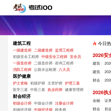
建筑工程
今日热
一级建造师
二级建造师
监理工程师
2026
初级安全工程师
中级安全工程师
安全员
一级造价师
二级造价师
咨询工程师
建筑
|
20
消防工程师
公路水运检测
八大员
建筑
|
20
医护健康
财会
|
20
护士资格
初级护师
主管护师
护理三基
医学三基
中医三基
执业药师
健康管理师
2026
财会经济
金融
|
证
初级会计师
中级会计师
注册会计师
财会
|
初
初级经济师
中级经济师
税务师