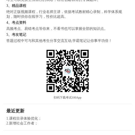
3、精品课程
绝对正版视频课程，行业名师主讲，依据考试教材精心录制，科学体系规
划，随时供你在线学习，性价比超高。
4、考点资料
高频考点、易错考点等你来，不看书也可以掌握全部的知识点。
5、考友笔记
答题过程中可与和其他考生分享交流互动,学霸笔记让你事半功倍！
扫码下载考试100App
最近更新
1.课程目录体验优化；
2.新增社会工作者；