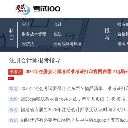
审计
会计
报考
科
报
财务成本管理
税法
合格
目
考
经济法
公司战略与风险
考试
注册会计师报考指导
2026年注册会计师考试准考证打印官网在哪？电脑+手
准考证
2026年注会考试要带什么东西？物品清单、准考证打印.
指南
2026cpa税法教材目录共14章，考前几页纸+冲刺模拟..
大纲
福建省应届生2026年注册会计师学历认证时间于8月1..
报名
AI时代还有必要考CPA吗？从中注协&quot;十五五&quo.
答疑