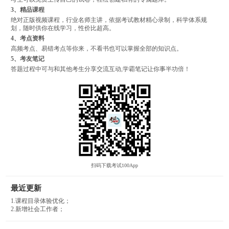
3、精品课程
绝对正版视频课程，行业名师主讲，依据考试教材精心录制，科学体系规
划，随时供你在线学习，性价比超高。
4、考点资料
高频考点、易错考点等你来，不看书也可以掌握全部的知识点。
5、考友笔记
答题过程中可与和其他考生分享交流互动,学霸笔记让你事半功倍！
扫码下载考试100App
最近更新
1.课程目录体验优化；
2.新增社会工作者；