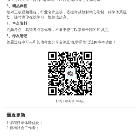
3、精品课程
绝对正版视频课程，行业名师主讲，依据考试教材精心录制，科学体系规
划，随时供你在线学习，性价比超高。
4、考点资料
高频考点、易错考点等你来，不看书也可以掌握全部的知识点。
5、考友笔记
答题过程中可与和其他考生分享交流互动,学霸笔记让你事半功倍！
扫码下载考试100App
最近更新
1.课程目录体验优化；
2.新增社会工作者；