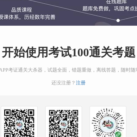
开始使用考试100通关考题
00APP考证通关大杀器，试题全面，错题重做，离线答题，随时随
还没注册？
注册