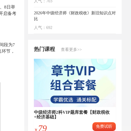
人气：703
、8日举
开启备考
2026年中级经济师《财政税收》新旧知识点对
比
人气：692
间段为7
热门课程
查看更多>>
名环节，
中级经济师2科VIP题库套餐【财政税收
+经济基础】
79
免费试听
￥