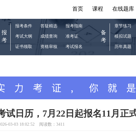
首页
课程
在线题库
报考条件
答疑精选
报考指南
章节练习
报
备
考试大纲
成绩查询
准考证
模拟试题
考
考
证书领取
资格审核
考试报名
历年真题
考试日历，7月22日起报名11月正
026-03-03 18:02:52
阅读数：3411