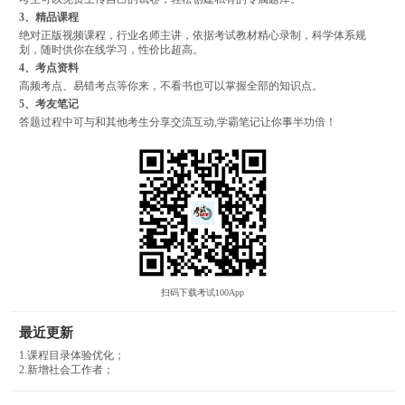
3、精品课程
绝对正版视频课程，行业名师主讲，依据考试教材精心录制，科学体系规
划，随时供你在线学习，性价比超高。
4、考点资料
高频考点、易错考点等你来，不看书也可以掌握全部的知识点。
5、考友笔记
答题过程中可与和其他考生分享交流互动,学霸笔记让你事半功倍！
扫码下载考试100App
最近更新
1.课程目录体验优化；
2.新增社会工作者；