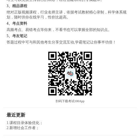
3、精品课程
绝对正版视频课程，行业名师主讲，依据考试教材精心录制，科学体系规
划，随时供你在线学习，性价比超高。
4、考点资料
高频考点、易错考点等你来，不看书也可以掌握全部的知识点。
5、考友笔记
答题过程中可与和其他考生分享交流互动,学霸笔记让你事半功倍！
扫码下载考试100App
最近更新
1.课程目录体验优化；
2.新增社会工作者；