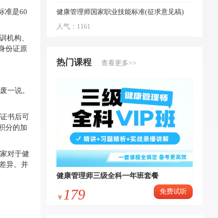
准是60
健康管理师国家职业技能标准(征求意见稿)
人气：1161
训机构、
身份证原
热门课程
查看更多>>
废一说。
证书后可
积分的加
家对于健
所差异。并
健康管理师三级全科一年班套餐
179
免费试听
￥