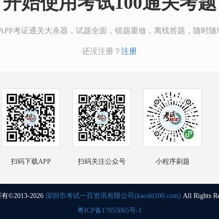
开始使用考试100通关考题
00APP考证通关大杀器，试题全面，错题重做，离线答题，随时随
还没注册？
注册
扫码下载APP
扫码关注公众号
小程序刷题
©2013-2026
深圳市考试一百资讯有限公司(kaoshi100.com)
All Rights R
粤ICP备17055065号-1