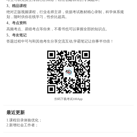
3、精品课程
绝对正版视频课程，行业名师主讲，依据考试教材精心录制，科学体系规
划，随时供你在线学习，性价比超高。
4、考点资料
高频考点、易错考点等你来，不看书也可以掌握全部的知识点。
5、考友笔记
答题过程中可与和其他考生分享交流互动,学霸笔记让你事半功倍！
扫码下载考试100App
最近更新
1.课程目录体验优化；
2.新增社会工作者；