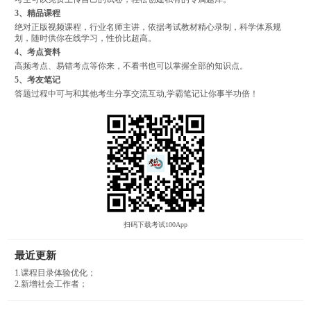
3、精品课程
绝对正版视频课程，行业名师主讲，依据考试教材精心录制，科学体系规
划，随时供你在线学习，性价比超高。
4、考点资料
高频考点、易错考点等你来，不看书也可以掌握全部的知识点。
5、考友笔记
答题过程中可与和其他考生分享交流互动,学霸笔记让你事半功倍！
扫码下载考试100App
最近更新
1.课程目录体验优化；
2.新增社会工作者；