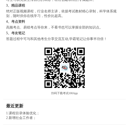
3、精品课程
绝对正版视频课程，行业名师主讲，依据考试教材精心录制，科学体系规
划，随时供你在线学习，性价比超高。
4、考点资料
高频考点、易错考点等你来，不看书也可以掌握全部的知识点。
5、考友笔记
答题过程中可与和其他考生分享交流互动,学霸笔记让你事半功倍！
扫码下载考试100App
最近更新
1.课程目录体验优化；
2.新增社会工作者；