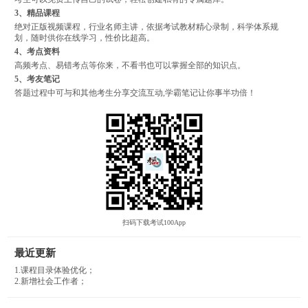
3、精品课程
绝对正版视频课程，行业名师主讲，依据考试教材精心录制，科学体系规
划，随时供你在线学习，性价比超高。
4、考点资料
高频考点、易错考点等你来，不看书也可以掌握全部的知识点。
5、考友笔记
答题过程中可与和其他考生分享交流互动,学霸笔记让你事半功倍！
扫码下载考试100App
最近更新
1.课程目录体验优化；
2.新增社会工作者；