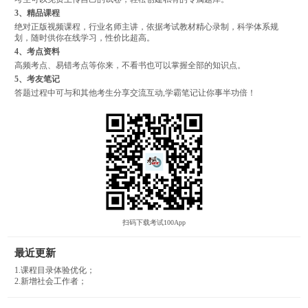
3、精品课程
绝对正版视频课程，行业名师主讲，依据考试教材精心录制，科学体系规
划，随时供你在线学习，性价比超高。
4、考点资料
高频考点、易错考点等你来，不看书也可以掌握全部的知识点。
5、考友笔记
答题过程中可与和其他考生分享交流互动,学霸笔记让你事半功倍！
扫码下载考试100App
最近更新
1.课程目录体验优化；
2.新增社会工作者；