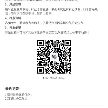
3、精品课程
绝对正版视频课程，行业名师主讲，依据考试教材精心录制，科学体系规
划，随时供你在线学习，性价比超高。
4、考点资料
高频考点、易错考点等你来，不看书也可以掌握全部的知识点。
5、考友笔记
答题过程中可与和其他考生分享交流互动,学霸笔记让你事半功倍！
扫码下载考试100App
最近更新
1.课程目录体验优化；
2.新增社会工作者；