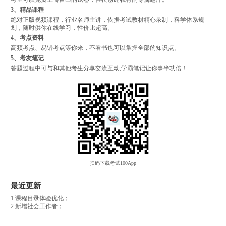
3、精品课程
绝对正版视频课程，行业名师主讲，依据考试教材精心录制，科学体系规
划，随时供你在线学习，性价比超高。
4、考点资料
高频考点、易错考点等你来，不看书也可以掌握全部的知识点。
5、考友笔记
答题过程中可与和其他考生分享交流互动,学霸笔记让你事半功倍！
扫码下载考试100App
最近更新
1.课程目录体验优化；
2.新增社会工作者；