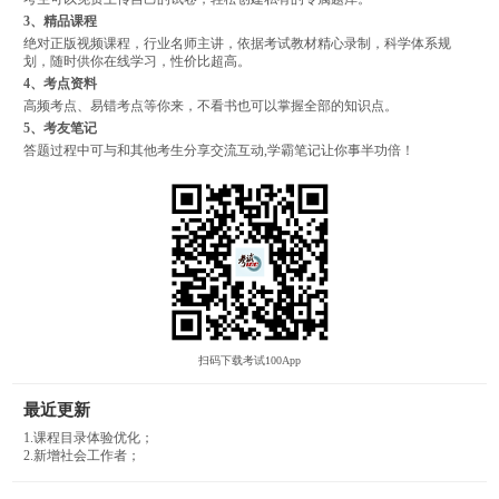
3、精品课程
绝对正版视频课程，行业名师主讲，依据考试教材精心录制，科学体系规
划，随时供你在线学习，性价比超高。
4、考点资料
高频考点、易错考点等你来，不看书也可以掌握全部的知识点。
5、考友笔记
答题过程中可与和其他考生分享交流互动,学霸笔记让你事半功倍！
扫码下载考试100App
最近更新
1.课程目录体验优化；
2.新增社会工作者；