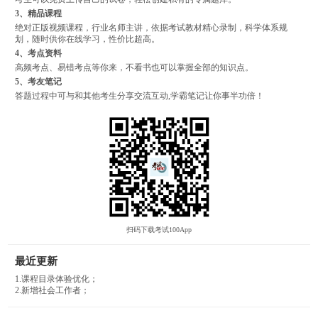
3、精品课程
绝对正版视频课程，行业名师主讲，依据考试教材精心录制，科学体系规
划，随时供你在线学习，性价比超高。
4、考点资料
高频考点、易错考点等你来，不看书也可以掌握全部的知识点。
5、考友笔记
答题过程中可与和其他考生分享交流互动,学霸笔记让你事半功倍！
扫码下载考试100App
最近更新
1.课程目录体验优化；
2.新增社会工作者；