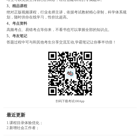
3、精品课程
绝对正版视频课程，行业名师主讲，依据考试教材精心录制，科学体系规
划，随时供你在线学习，性价比超高。
4、考点资料
高频考点、易错考点等你来，不看书也可以掌握全部的知识点。
5、考友笔记
答题过程中可与和其他考生分享交流互动,学霸笔记让你事半功倍！
扫码下载考试100App
最近更新
1.课程目录体验优化；
2.新增社会工作者；