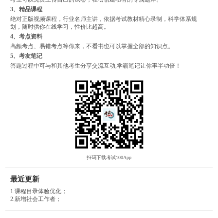
3、精品课程
绝对正版视频课程，行业名师主讲，依据考试教材精心录制，科学体系规
划，随时供你在线学习，性价比超高。
4、考点资料
高频考点、易错考点等你来，不看书也可以掌握全部的知识点。
5、考友笔记
答题过程中可与和其他考生分享交流互动,学霸笔记让你事半功倍！
扫码下载考试100App
最近更新
1.课程目录体验优化；
2.新增社会工作者；