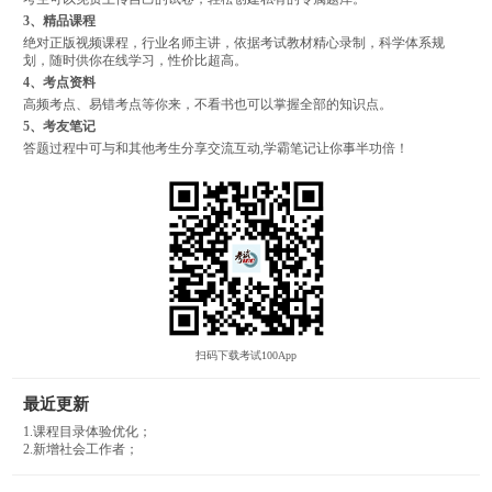
3、精品课程
绝对正版视频课程，行业名师主讲，依据考试教材精心录制，科学体系规
划，随时供你在线学习，性价比超高。
4、考点资料
高频考点、易错考点等你来，不看书也可以掌握全部的知识点。
5、考友笔记
答题过程中可与和其他考生分享交流互动,学霸笔记让你事半功倍！
扫码下载考试100App
最近更新
1.课程目录体验优化；
2.新增社会工作者；