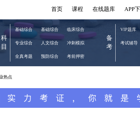
首页
课程
在线题库
APP
基础综合
基础综合
临床综合
VIP题库
科
备
专业综合
人文综合
冲刺模拟
考试辅导
目
考
全真考题
预防综合
考前押密
行业热点