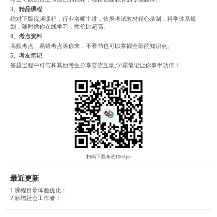
3、精品课程
绝对正版视频课程，行业名师主讲，依据考试教材精心录制，科学体系规
划，随时供你在线学习，性价比超高。
4、考点资料
高频考点、易错考点等你来，不看书也可以掌握全部的知识点。
5、考友笔记
答题过程中可与和其他考生分享交流互动,学霸笔记让你事半功倍！
扫码下载考试100App
最近更新
1.课程目录体验优化；
2.新增社会工作者；