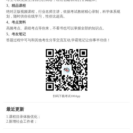
3、精品课程
绝对正版视频课程，行业名师主讲，依据考试教材精心录制，科学体系规
划，随时供你在线学习，性价比超高。
4、考点资料
高频考点、易错考点等你来，不看书也可以掌握全部的知识点。
5、考友笔记
答题过程中可与和其他考生分享交流互动,学霸笔记让你事半功倍！
扫码下载考试100App
最近更新
1.课程目录体验优化；
2.新增社会工作者；