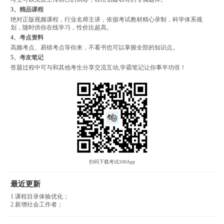
3、精品课程
绝对正版视频课程，行业名师主讲，依据考试教材精心录制，科学体系规
划，随时供你在线学习，性价比超高。
4、考点资料
高频考点、易错考点等你来，不看书也可以掌握全部的知识点。
5、考友笔记
答题过程中可与和其他考生分享交流互动,学霸笔记让你事半功倍！
扫码下载考试100App
最近更新
1.课程目录体验优化；
2.新增社会工作者；