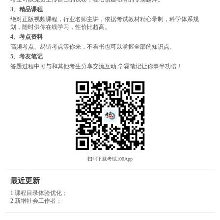
3、精品课程
绝对正版视频课程，行业名师主讲，依据考试教材精心录制，科学体系规
划，随时供你在线学习，性价比超高。
4、考点资料
高频考点、易错考点等你来，不看书也可以掌握全部的知识点。
5、考友笔记
答题过程中可与和其他考生分享交流互动,学霸笔记让你事半功倍！
扫码下载考试100App
最近更新
1.课程目录体验优化；
2.新增社会工作者；