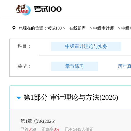
您现在的位置：考试100 >
在线题库
> 中级审计师
> 中
科目：
中级审计理论与实务
类型：
章节练习
历年
第1部分-审计理论与方法(2026)
第1章-总论(2026)
已答
0
/50
正确率
0%
已有5449人做题